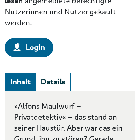
lesen
angemeldete berechtigte
Nutzerinnen und Nutzer gekauft
werden.
Login
Inhalt
Details
Beschreibung
»Alfons Maulwurf –
Privatdetektiv« – das stand an
seiner Haustür. Aber war das ein
Grund, ihn zu stören? Gerade