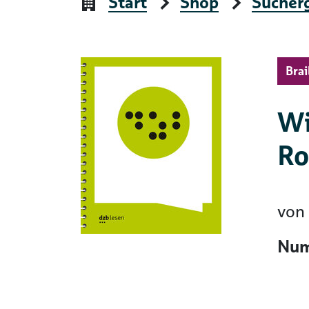
Start
Shop
Sucher
Brai
Wi
R
von
Num