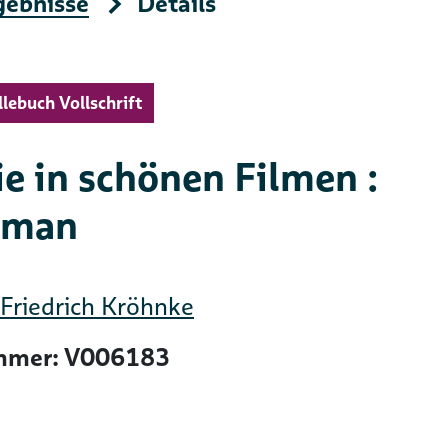
gebnisse
Details
llebuch Vollschrift
e in schönen Filmen :
oman
Friedrich Kröhnke
mer: V006183