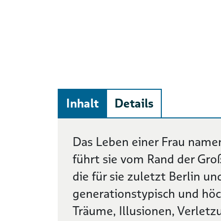
Inhalt
Details
Beschreibung
Das Leben einer Frau name
führt sie vom Rand der Gro
die für sie zuletzt Berlin un
generationstypisch und höc
Träume, Illusionen, Verlet