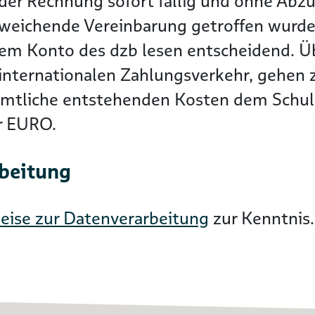
der Rechnung sofort fällig und ohne Abzu
bweichende Vereinbarung getroffen wurde
dem Konto des dzb lesen entscheidend. 
nternationalen Zahlungsverkehr, gehen zu
ämtliche entstehenden Kosten dem Schuld
er EURO.
rbeitung
eise zur Datenverarbeitung
zur Kenntnis.