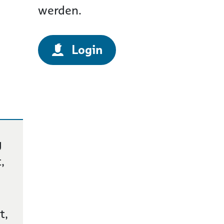
werden.
Login
g
,
t,