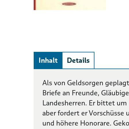
Inhalt
Details
Beschreibung
Als von Geldsorgen geplagte
Briefe an Freunde, Gläubiger
Landesherren. Er bittet um
aber fordert er Vorschüsse
und höhere Honorare. Gekonn