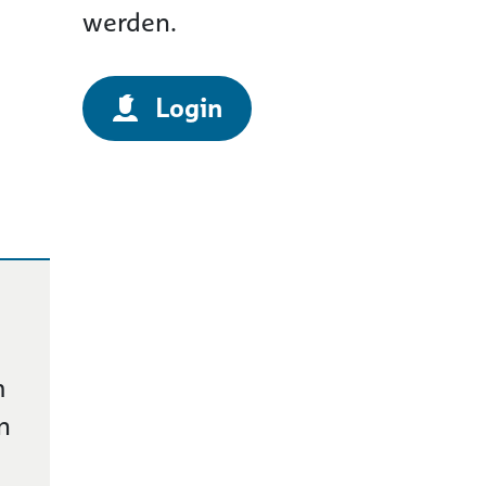
werden.
Login
m
n