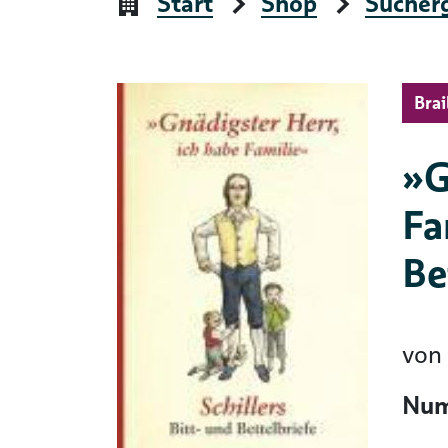
Start
Shop
Sucher
Brai
»G
Fa
Be
von
Num