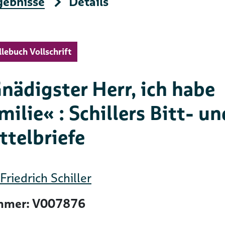
gebnisse
Details
llebuch Vollschrift
nädigster Herr, ich habe
milie« : Schillers Bitt- un
ttelbriefe
Friedrich Schiller
mer: V007876