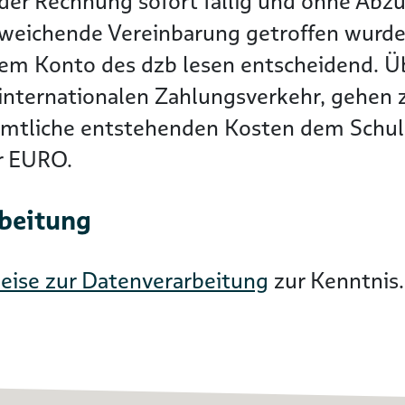
der Rechnung sofort fällig und ohne Abzu
bweichende Vereinbarung getroffen wurde
dem Konto des dzb lesen entscheidend. 
nternationalen Zahlungsverkehr, gehen zu
ämtliche entstehenden Kosten dem Schuld
er EURO.
rbeitung
eise zur Datenverarbeitung
zur Kenntnis.