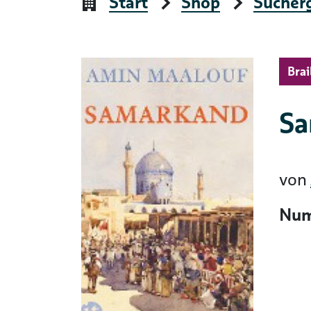
Start
Shop
Sucher
Brai
Sa
von
Num