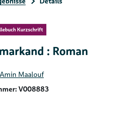
gebnisse
Details
llebuch Kurzschrift
markand : Roman
Amin Maalouf
mer: V008883