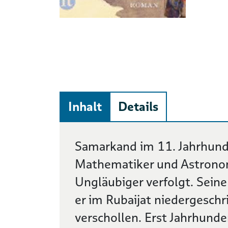
Inhalt
Details
Beschreibung
Samarkand im 11. Jahrhund
Mathematiker und Astronom
Ungläubiger verfolgt. Sein
er im Rubaijat niedergeschr
verschollen. Erst Jahrhunde