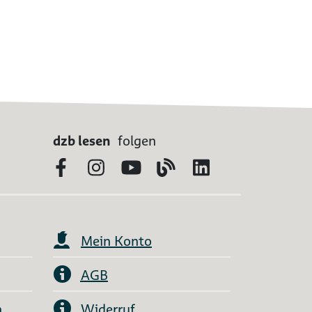
dzb lesen
folgen
Facebook
Instagram
YouTube
Blog
LinkedIn
Mein Konto
AGB
n
Widerruf