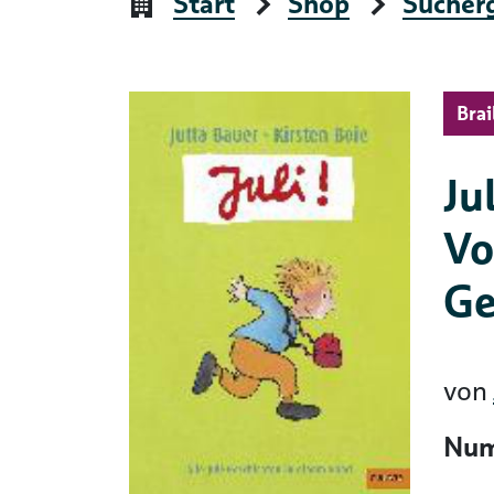
Start
Shop
Sucher
Brai
Ju
Vo
Ge
von
Num