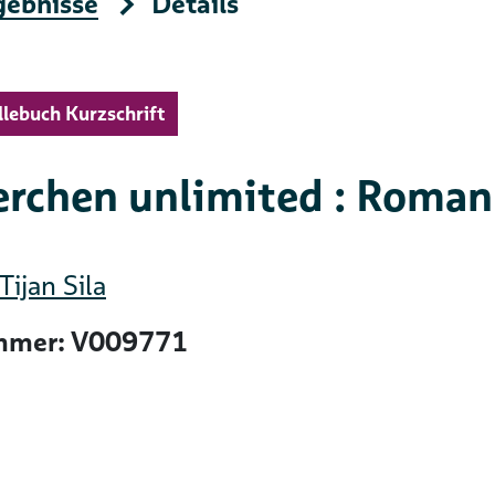
gebnisse
Details
llebuch Kurzschrift
erchen unlimited : Roman
Tijan Sila
mer: V009771