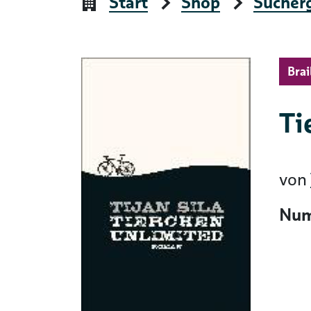
Start
Shop
Sucher
Brai
Ti
von
Num