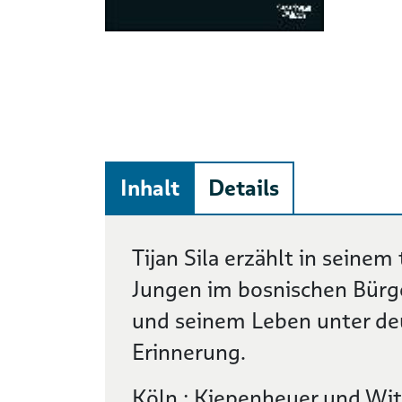
Inhalt
Details
Beschreibung
Tijan Sila erzählt in sein
Jungen im bosnischen Bürge
und seinem Leben unter de
Erinnerung.
Köln : Kiepenheuer und Wit