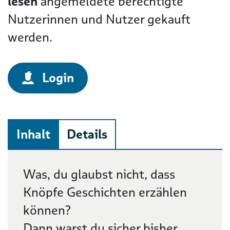
lesen
angemeldete berechtigte
Nutzerinnen und Nutzer gekauft
werden.
Login
Inhalt
Details
Beschreibung
Was, du glaubst nicht, dass
Knöpfe Geschichten erzählen
können?
Dann warst du sicher bisher