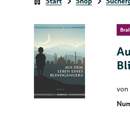
Start
Shop
Sucher
Brai
Au
Bl
von
Num