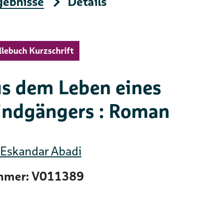
gebnisse
Details
llebuch Kurzschrift
s dem Leben eines
indgängers : Roman
Eskandar Abadi
mer: V011389