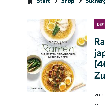
Start
Shop
Sucher
Brai
Ra
ja
[4
Zu
von