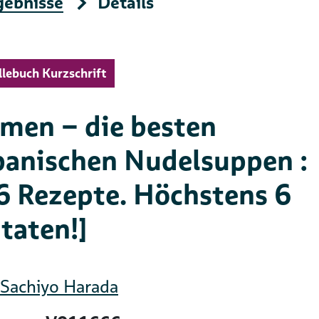
gebnisse
Details
llebuch Kurzschrift
men – die besten
panischen Nudelsuppen :
6 Rezepte. Höchstens 6
taten!]
Sachiyo Harada