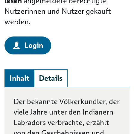
lesen
angemeldete berechtigte
Nutzerinnen und Nutzer gekauft
werden.
Login
Inhalt
Details
Beschreibung
Der bekannte Völkerkundler, der
viele Jahre unter den Indianern
Labradors verbrachte, erzählt
von den Geschehnissen und