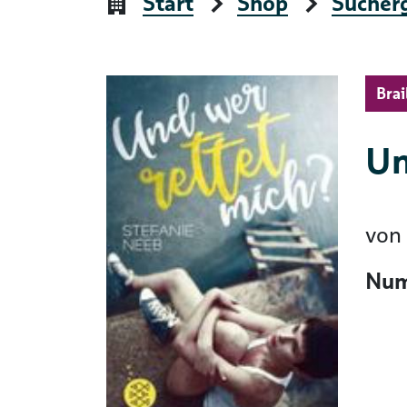
Start
Shop
Sucher
Brai
Un
von
Num