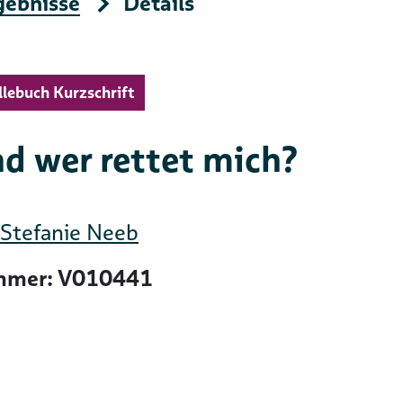
gebnisse
Details
llebuch Kurzschrift
d wer rettet mich?
Stefanie Neeb
mer: V010441