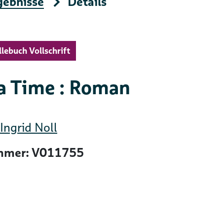
gebnisse
Details
llebuch Vollschrift
a Time : Roman
Ingrid Noll
mer: V011755