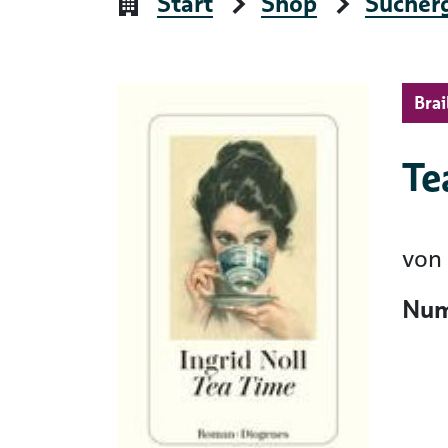
Start
Shop
Sucher
Brai
Te
von
Num