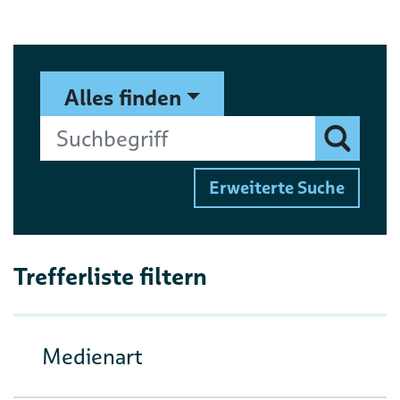
Suchformular
Suchbegriff
Alles finden
Finden
Erweiterte Suche
Trefferliste filtern
Medienart