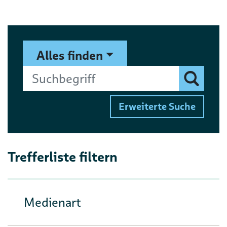
Suchformular
Suchbegriff
Alles finden
Finden
Erweiterte Suche
Trefferliste filtern
Medienart