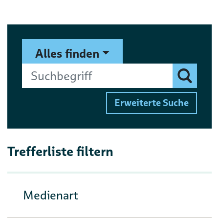
Suchformular
Suchbegriff
Alles finden
Finden
Erweiterte Suche
Trefferliste filtern
Medienart