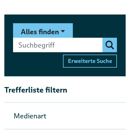
Suchformular
Suchbegriff
Alles finden
Finden
Erweiterte Suche
Trefferliste filtern
Medienart