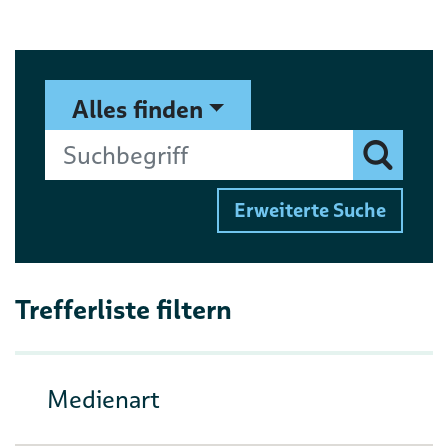
Suchformular
Suchbegriff
Alles finden
Finden
Erweiterte Suche
Trefferliste filtern
Medienart