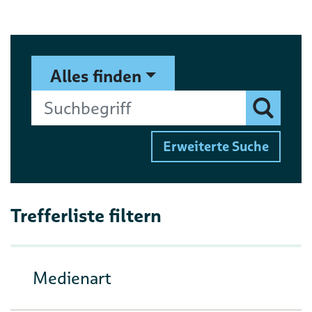
Suchformular
Suchbegriff
Alles finden
Finden
Erweiterte Suche
Trefferliste filtern
Medienart