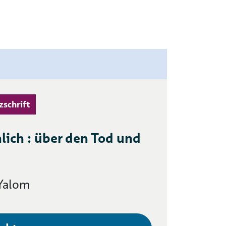
zschrift
lich : über den Tod und
 Yalom