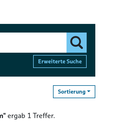
Finden
Erweiterte Suche
ändern
Sortierung
m"
ergab
1
Treffer.