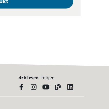
ukt
dzb lesen
folgen
Facebook
Instagram
YouTube
Blog
LinkedIn