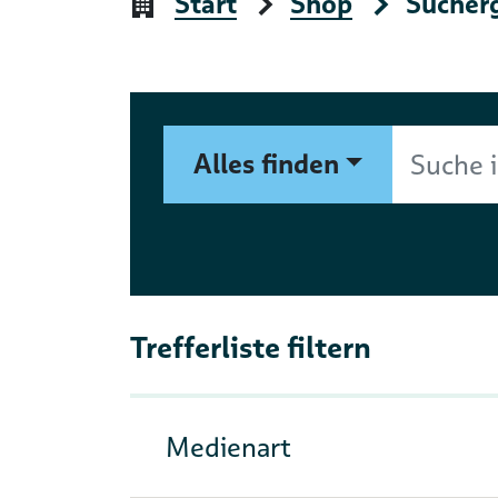
Start
Shop
Sucher
Suchformular
Suche im Shop nach Autor, 
Alles finden
Trefferliste filtern
Medienart