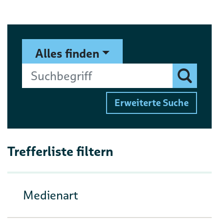
Suchformular
Suchbegriff
Alles finden
Finden
Erweiterte Suche
Trefferliste filtern
Medienart