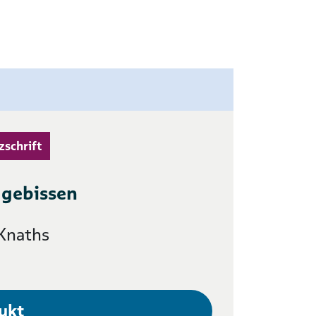
zschrift
 gebissen
Knaths
ukt