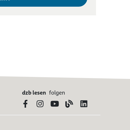
dzb lesen
folgen
Facebook
Instagram
YouTube
Blog
LinkedIn