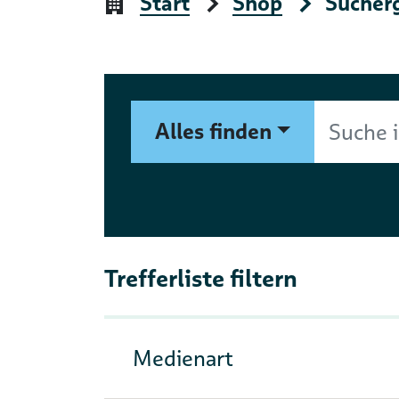
Start
Shop
Sucher
Suchformular
Suche im Shop nach Autor, 
Alles finden
Trefferliste filtern
Medienart