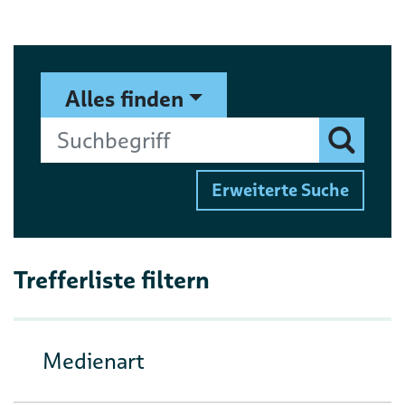
Suchformular
Suchbegriff
Alles finden
Finden
Erweiterte Suche
Trefferliste filtern
Medienart