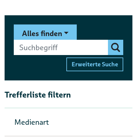
Suchformular
Suchbegriff
Alles finden
Finden
Erweiterte Suche
Trefferliste filtern
Medienart