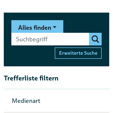
Suchformular
Suchbegriff
Alles finden
Finden
Erweiterte Suche
Trefferliste filtern
Medienart