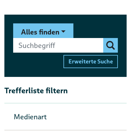
Suchformular
Suchbegriff
Alles finden
Finden
Erweiterte Suche
Trefferliste filtern
Medienart