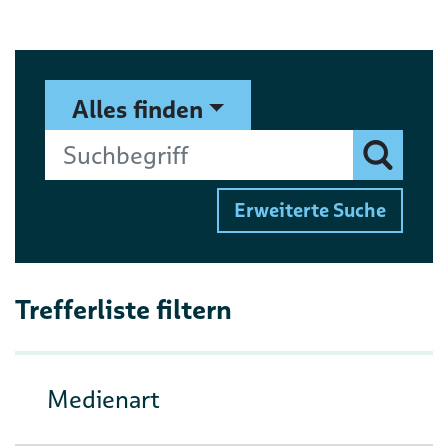
Suchformular
Suchbegriff
Alles finden
Finden
Erweiterte Suche
Trefferliste filtern
Medienart