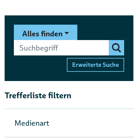
Suchformular
Suchbegriff
Alles finden
Finden
Erweiterte Suche
Trefferliste filtern
Medienart