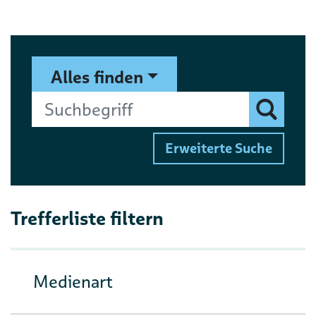
Suchformular
Suchbegriff
Alles finden
Finden
Erweiterte Suche
Trefferliste filtern
Medienart