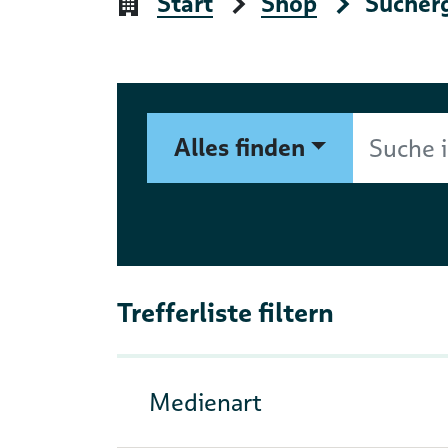
Start
Shop
Sucher
Suchformular
Suche im Shop nach Autor, 
Alles finden
Trefferliste filtern
Medienart