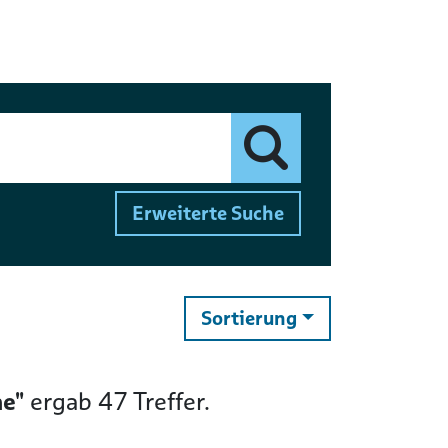
Finden
Erweiterte Suche
ändern
Sortierung
e"
ergab
47
Treffer.