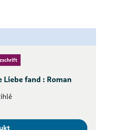
zschrift
e Liebe fand : Roman
tihlé
ukt