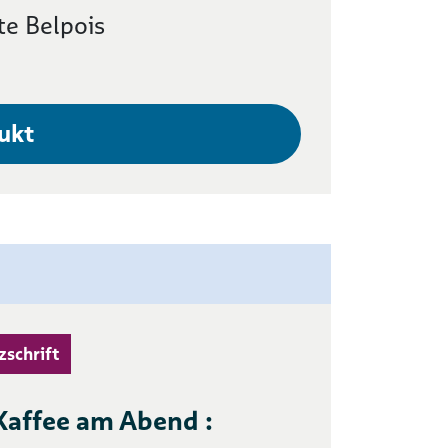
te Belpois
ukt
zschrift
 Kaffee am Abend :