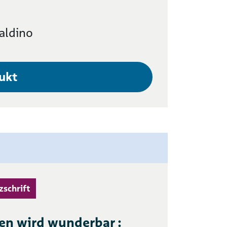
aldino
ukt
zschrift
n wird wunderbar :