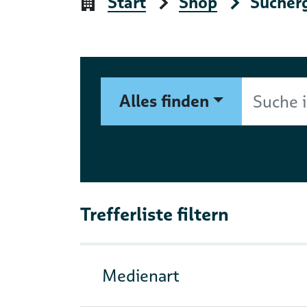
Start
Shop
Sucher
Suchformular
Suche im Shop nach Autor, 
Alles finden
Trefferliste filtern
Medienart