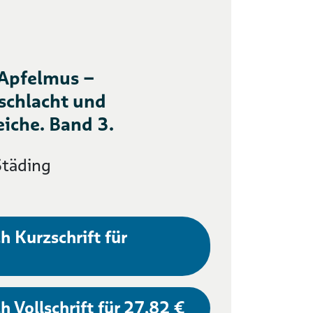
 Apfelmus –
schlacht und
eiche. Band 3.
Städing
h Kurzschrift für
h Vollschrift für 27,82 €