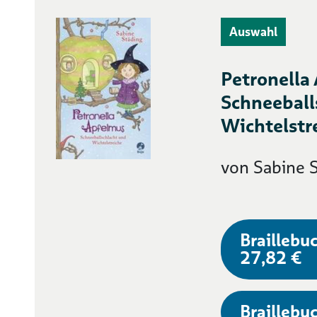
Auswahl
Petronella
Schneeball
Wichtelstr
von Sabine 
Braillebuc
27,82 €
Braillebuc