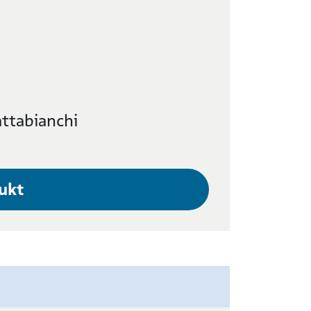
ttabianchi
ukt