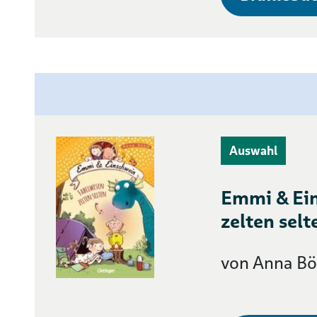
Auswahl
Emmi & Ei
zelten selt
von Anna B