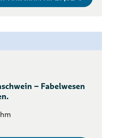
nschwein – Fabelwesen
en.
öhm