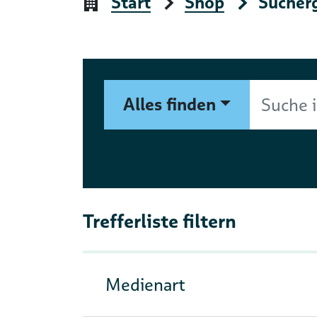
Start
Shop
Sucher
Suchformular
Suche im Shop nach Autor, 
Alles finden
Trefferliste filtern
Medienart