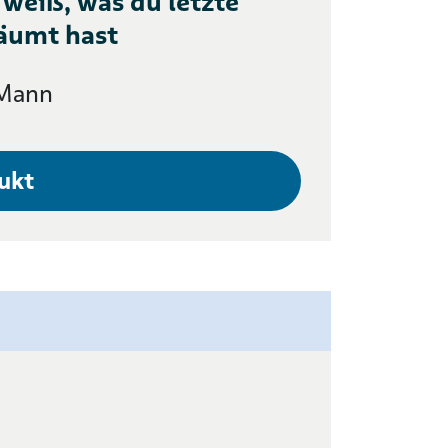
 weiß, was du letzte
äumt hast
cMann
ukt