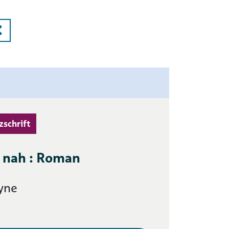
zschrift
e nah : Roman
yne