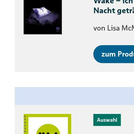
Wake – ich
Nacht getr
von Lisa M
zum Prod
Auswahl