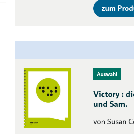
zum Prod
Auswahl
Victory : d
und Sam.
von Susan C