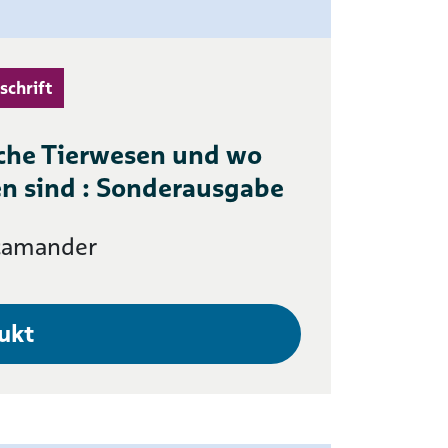
schrift
che Tierwesen und wo
den sind : Sonderausgabe
camander
ukt