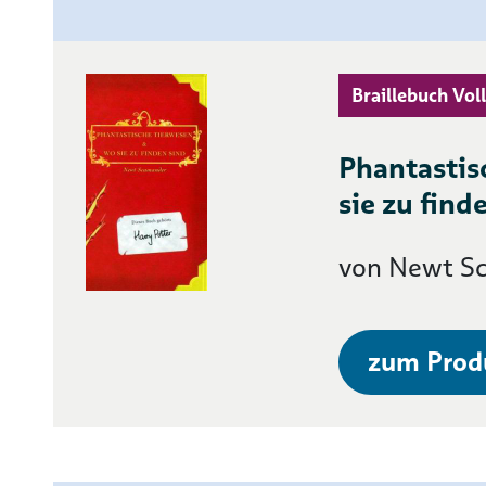
Braillebuch Voll
Phantastis
sie zu fin
von Newt S
zum Prod