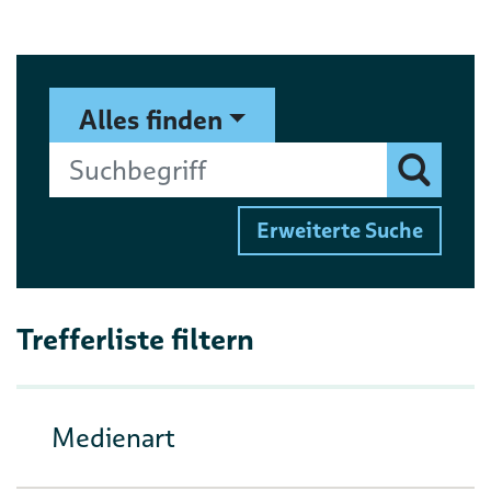
Suchformular
Suchbegriff
Alles finden
Finden
Erweiterte Suche
Trefferliste filtern
Medienart