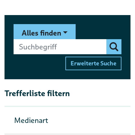
Suchformular
Suchbegriff
Alles finden
Finden
Erweiterte Suche
Trefferliste filtern
Medienart