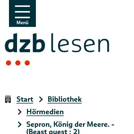
Zur Navigation
Zum Inhalt
Menü
Start
Bibliothek
Hörmedien
Sepron, König der Meere. -
(Beast quest ; 2)