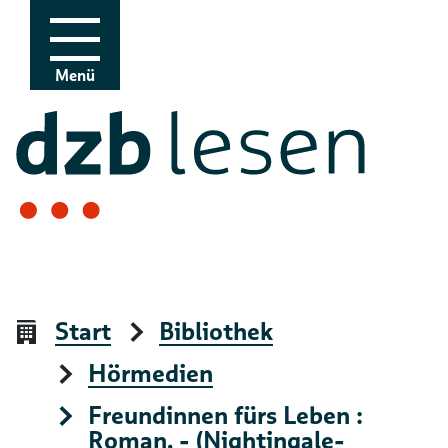
Zur Navigation
Zum Inhalt
Menü
Start
Bibliothek
Hörmedien
Freundinnen fürs Leben :
Roman. - (Nightingale-