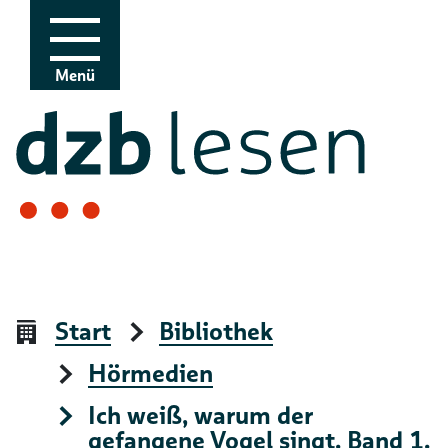
Zur Navigation
Zum Inhalt
Menü
Start
Bibliothek
Hörmedien
Ich weiß, warum der
gefangene Vogel singt. Band 1.