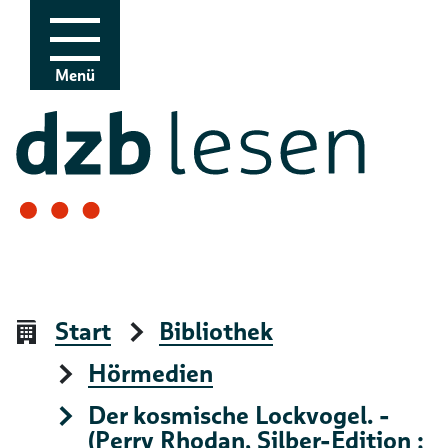
Zur Navigation
Zum Inhalt
Menü
Start
Bibliothek
Hörmedien
Der kosmische Lockvogel. -
(Perry Rhodan, Silber-Edition ;