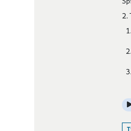
Sp
2.
T