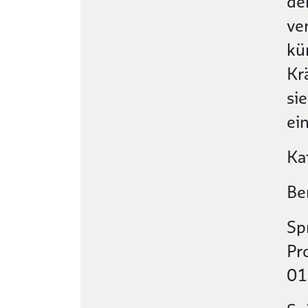
de
ve
kü
Kr
si
ei
Ka
Be
Sp
Pr
01