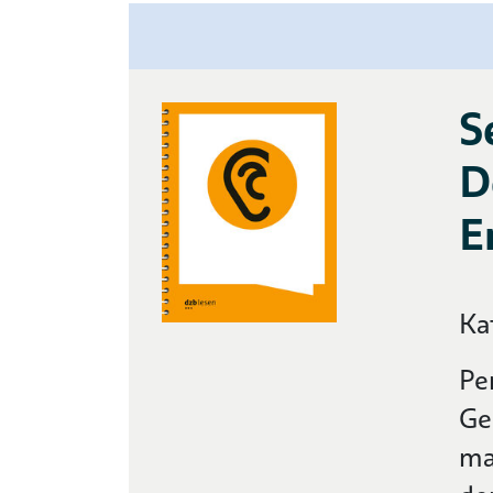
S
D
E
Ka
Pe
Ge
ma