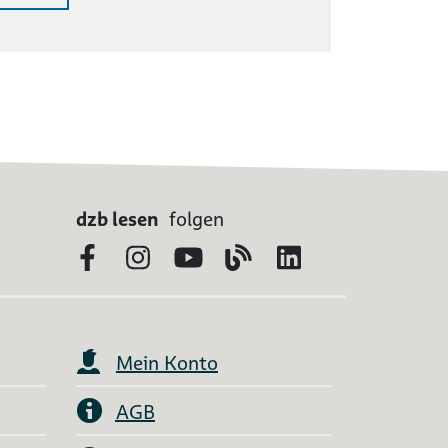
dzb lesen
folgen
Facebook
Instagram
YouTube
Blog
LinkedIn
Mein Konto
AGB