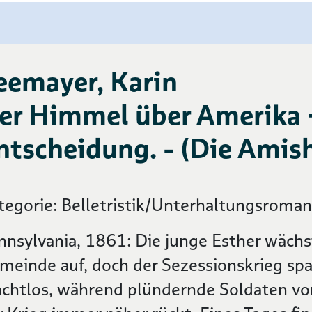
eemayer, Karin
er Himmel über Amerika 
ntscheidung. - (Die Amish
tegorie: Belletristik/Unterhaltungsroma
nnsylvania, 1861: Die junge Esther wächs
meinde auf, doch der Sezessionskrieg spal
chtlos, während plündernde Soldaten vo