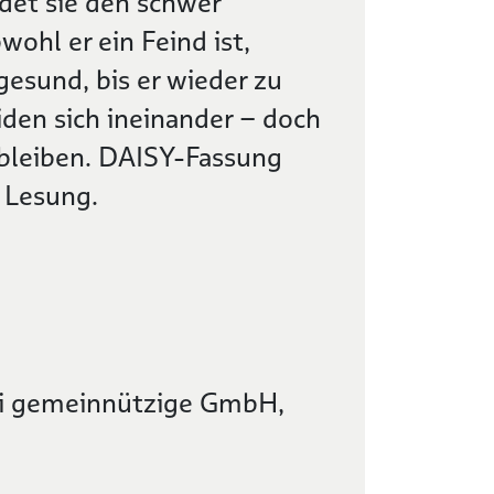
ndet sie den schwer
ohl er ein Feind ist,
esund, bis er wieder zu
iden sich ineinander – doch
 bleiben. DAISY-Fassung
 Lesung.
rei gemeinnützige GmbH,