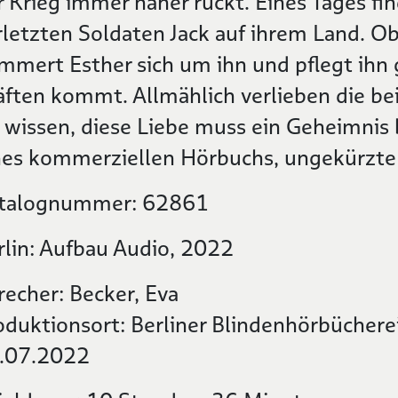
r Krieg immer näher rückt. Eines Tages fi
rletzten Soldaten Jack auf ihrem Land. Obw
mmert Esther sich um ihn und pflegt ihn g
äften kommt. Allmählich verlieben die be
e wissen, diese Liebe muss ein Geheimnis
nes kommerziellen Hörbuchs, ungekürzte
talognummer: 62861
rlin: Aufbau Audio, 2022
recher: Becker, Eva
oduktionsort: Berliner Blindenhörbüche
.07.2022