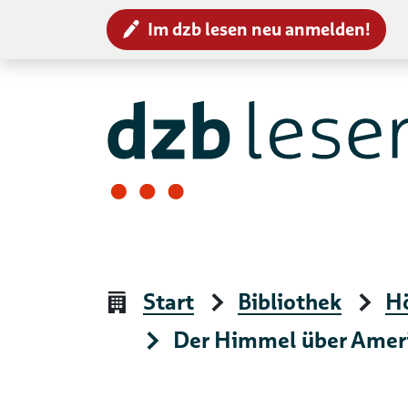
Im dzb lesen neu anmelden!
Zur Navigation
Zum Inhalt
Start
Bibliothek
H
Der Himmel über Amerik