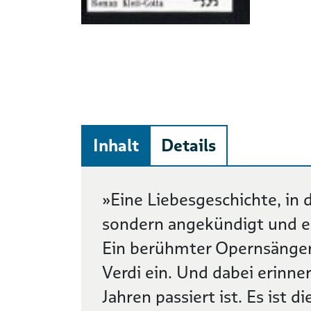
Inhalt
Details
Beschreibung
»Eine Liebesgeschichte, in d
sondern angekündigt und eri
Ein berühmter Opernsänger 
Verdi ein. Und dabei erinner
Jahren passiert ist. Es ist d