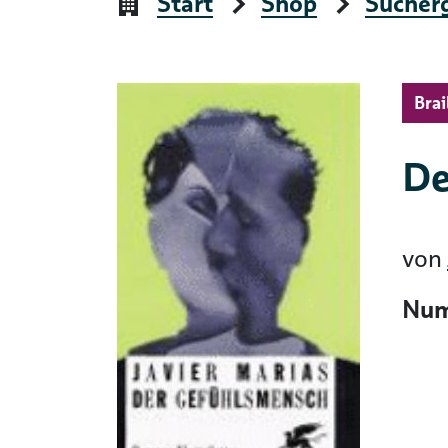
Start
Shop
Sucher
Brai
De
von
Num