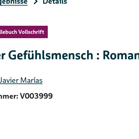
gebnisse
Details
llebuch Vollschrift
r Gefühlsmensch : Roma
Javier Marías
mer: V003999