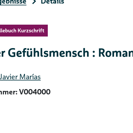
gebnisse
Details
llebuch Kurzschrift
r Gefühlsmensch : Roma
Javier Marías
mer: V004000