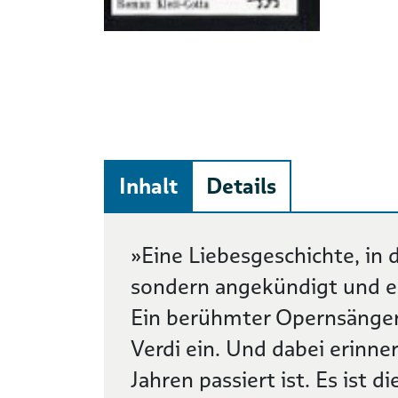
Inhalt
Details
Beschreibung
»Eine Liebesgeschichte, in d
sondern angekündigt und eri
Ein berühmter Opernsänger 
Verdi ein. Und dabei erinner
Jahren passiert ist. Es ist d