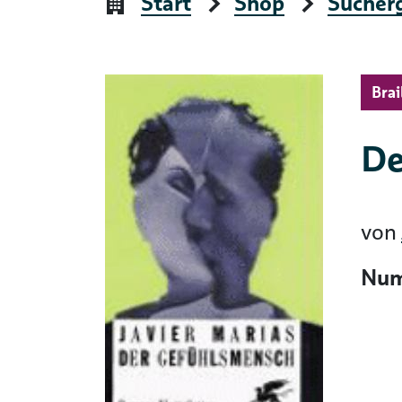
Start
Shop
Sucher
Brai
De
von
Num