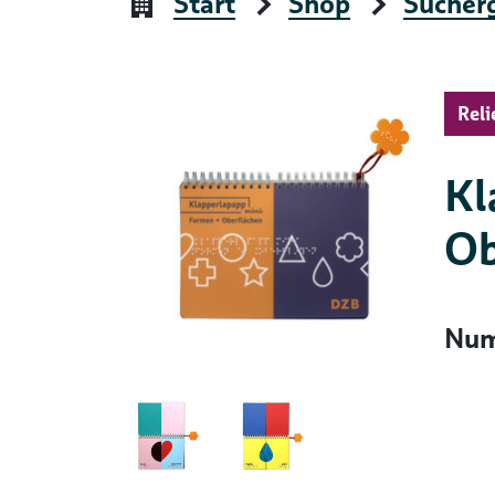
Start
Shop
Sucher
Reli
Kl
Ob
Num