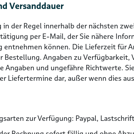
nd Versanddauer
g in der Regel innerhalb der nächsten z
tätigung per E-Mail, der Sie nähere Info
g entnehmen können. Die Lieferzeit für Ar
r Bestellung. Angaben zu Verfügbarkeit, 
he Angaben und ungefähre Richtwerte. Sie
r Liefertermine dar, außer wenn dies ausd
sarten zur Verfügung: Paypal, Lastschrif
der Rechnung sofort fällig und ohne Abzu