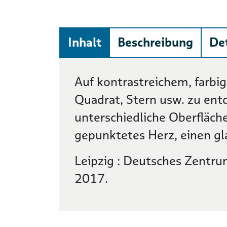
Inhalt
Beschreibung
Det
Inhalt
Auf kontrastreichem, farbig
Quadrat, Stern usw. zu ent
unterschiedliche Oberfläche
gepunktetes Herz, einen gla
Leipzig : Deutsches Zentrum
2017.