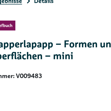
gebnisse
Details
efbuch
apperlapapp – Formen u
erflächen – mini
mer: V009483