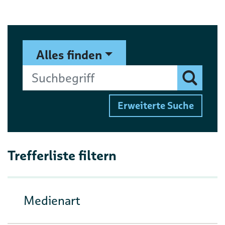
Suchformular
Suchbegriff
Alles finden
Finden
Erweiterte Suche
Trefferliste filtern
Medienart