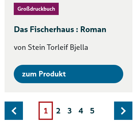
Großdruckbuch
Das Fischerhaus : Roman
von Stein Torleif Bjella
zum Produkt
1
2
3
4
5