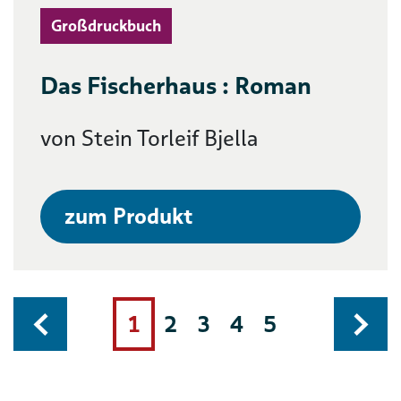
Großdruckbuch
Das Fischerhaus : Roman
von Stein Torleif Bjella
zum Produkt
1
2
3
4
5