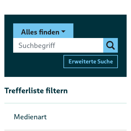
Suchformular
Suchbegriff
Alles finden
Finden
Erweiterte Suche
Trefferliste filtern
Medienart