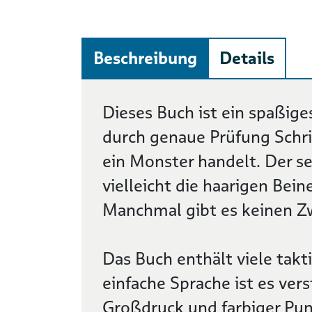
Beschreibung
Details
Beschreibung
Dieses Buch ist ein spaßige
durch genaue Prüfung Schrit
ein Monster handelt. Der s
vielleicht die haarigen Bei
Manchmal gibt es keinen Zw
Das Buch enthält viele takti
einfache Sprache ist es vers
Großdruck und farbiger Pun