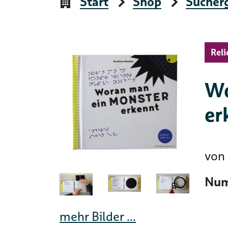
Start
Shop
Sucher
Reli
Wo
er
von
Num
mehr Bilder ...