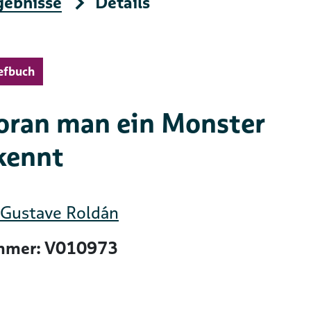
gebnisse
Details
efbuch
ran man ein Monster
kennt
Gustave Roldán
mer: V010973