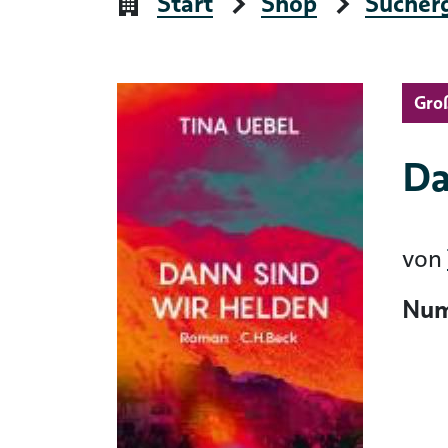
Start
Shop
Sucher
Gro
Da
von
Num