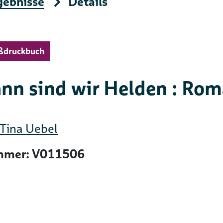
gebnisse
Details
ßdruckbuch
nn sind wir Helden : Ro
Tina Uebel
mer: V011506