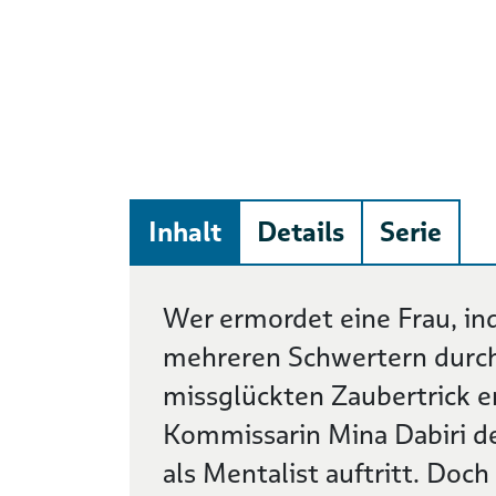
Inhalt
Details
Serie
Beschreibung
Wer ermordet eine Frau, ind
mehreren Schwertern durchb
missglückten Zaubertrick er
Kommissarin Mina Dabiri den
als Mentalist auftritt. Do