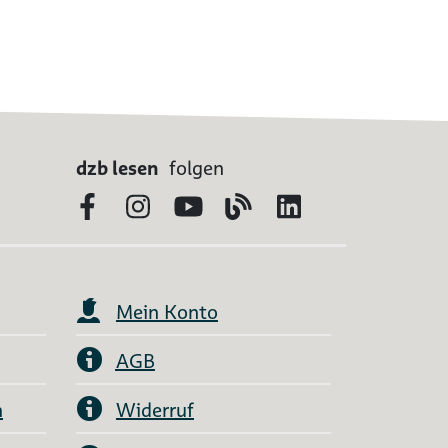
dzb lesen
folgen
Facebook
Instagram
YouTube
Blog
LinkedIn
Mein Konto
AGB
n
Widerruf