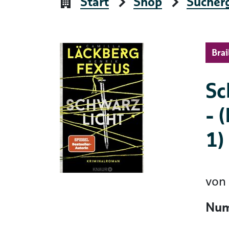
Start
Shop
Sucher
Brai
Sc
- 
1)
von
Num