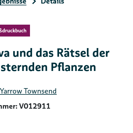
gebnisse
Details
ßdruckbuch
va und das Rätsel der
üsternden Pflanzen
Yarrow Townsend
mer: V012911