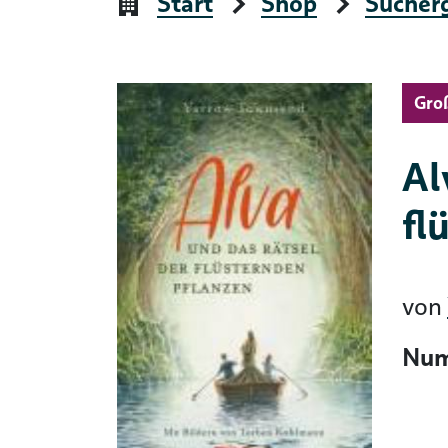
Start
Shop
Sucher
Gro
Al
fl
von
Num