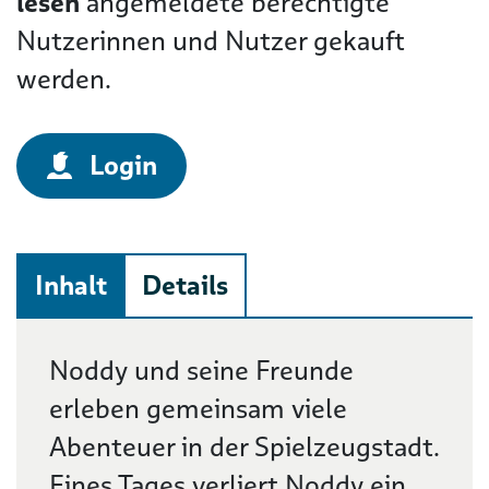
lesen
angemeldete berechtigte
Nutzerinnen und Nutzer gekauft
werden.
Login
Inhalt
Details
Beschreibung
Noddy und seine Freunde
erleben gemeinsam viele
Abenteuer in der Spielzeugstadt.
Eines Tages verliert Noddy ein