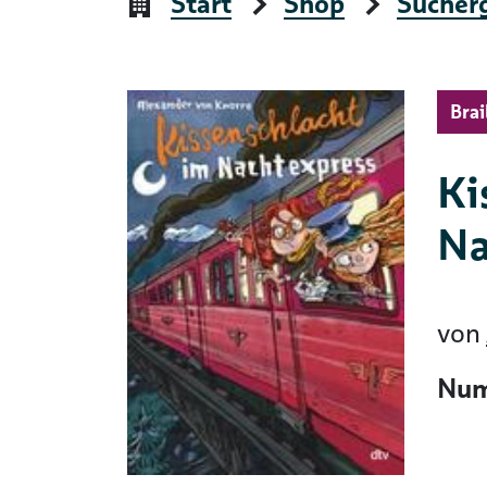
Start
Shop
Sucher
Brai
Ki
Na
von
Num