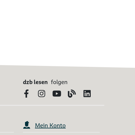
dzb lesen
folgen
Facebook
Instagram
YouTube
Blog
LinkedIn
Mein Konto