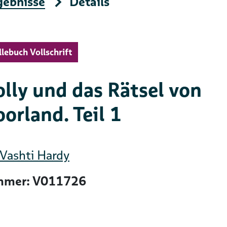
gebnisse
Details
llebuch Vollschrift
lly und das Rätsel von
orland. Teil 1
Vashti Hardy
mer: V011726