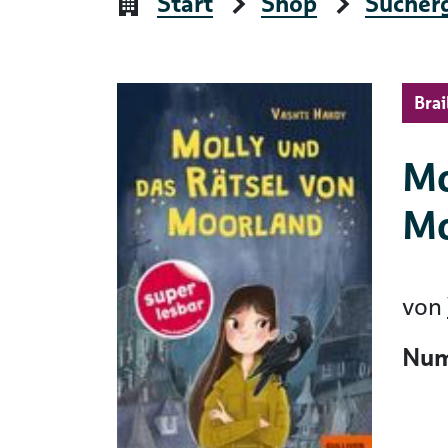
Start
Shop
Sucher
Brai
Mo
Mo
von
Num