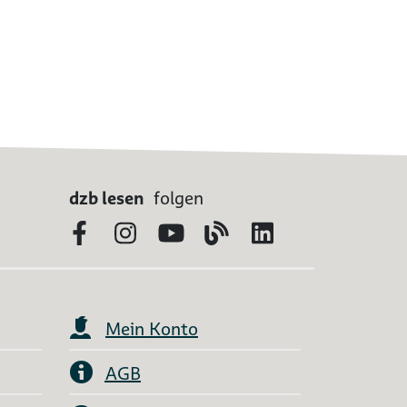
dzb lesen
folgen
Facebook
Instagram
YouTube
Blog
LinkedIn
Mein Konto
AGB